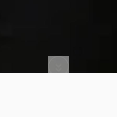
MARTIN JENSEN
Martin Jensen er et af de største DJ-navne i
verden og en af de få danske DJ’s, der har formået